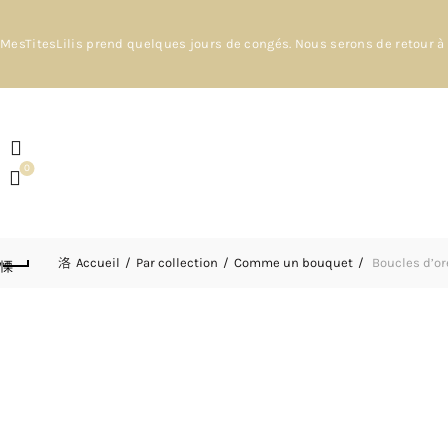
MesTitesLilis prend quelques jours de congés. Nous serons de retour à 
0
Accueil
Par collection
Comme un bouquet
Boucles d’ore