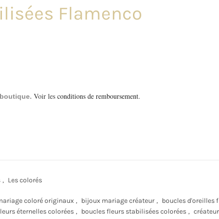
bilisées Flamenco
Voir les
conditions de remboursement
.
a boutique.
s
,
Les colorés
mariage coloré originaux
,
bijoux mariage créateur
,
boucles d'oreilles 
leurs éternelles colorées
,
boucles fleurs stabilisées colorées
,
créateur