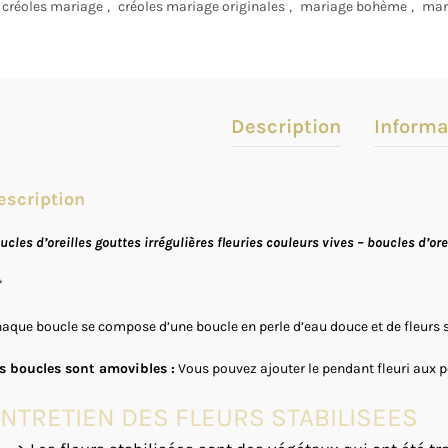
créoles mariage
,
créoles mariage originales
,
mariage bohème
,
mar
Description
Informa
escription
ucles d’oreilles gouttes irrégulières fleuries couleurs vives – boucles d’or
*
aque boucle se compose d’une boucle en perle d’eau douce et de fleurs st
s boucles sont amovibles :
Vous pouvez ajouter le pendant fleuri aux pe
NTRETIEN DES FLEURS STABILISEES