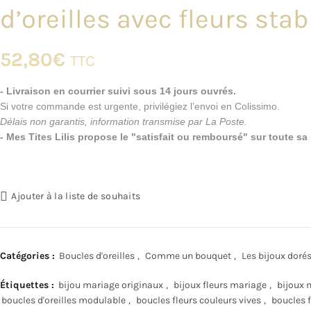
d’oreilles avec fleurs sta
52,80
€
TTC
- Livraison en courrier suivi sous 14 jours ouvrés.
Si votre commande est urgente, privilégiez l’envoi en Colissimo.
Délais non garantis, information transmise par La Poste.
- Mes Tites Lilis propose le "satisfait ou remboursé" sur toute s
Ajouter à la liste de souhaits
Catégories :
Boucles d'oreilles
,
Comme un bouquet
,
Les bijoux doré
Étiquettes :
bijou mariage originaux
,
bijoux fleurs mariage
,
bijoux 
boucles d'oreilles modulable
,
boucles fleurs couleurs vives
,
boucles f