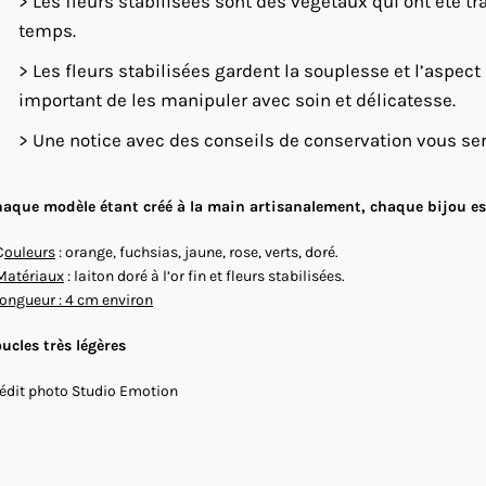
> Les fleurs stabilisées sont des végétaux qui ont été tra
temps.
> Les fleurs stabilisées gardent la souplesse et l’aspect
important de les manipuler avec soin et délicatesse.
> Une notice avec des conseils de conservation vous se
aque modèle étant créé à la main artisanalement, chaque bijou est
C
ouleurs
: orange, fuchsias, jaune, rose, verts, doré.
Matériaux
: laiton doré à l’or fin et fleurs stabilisées.
longueur : 4 cm environ
ucles très légères
édit photo Studio Emotion