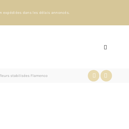
en expédiées dans les délais annoncés.
 fleurs stabilisées Flamenco