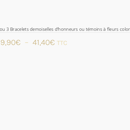
ou 3 Bracelets demoiselles d’honneurs ou témoins à fleurs color
Plage
9,90
€
–
41,40
€
TTC
de
prix :
29,90€
à
41,40€