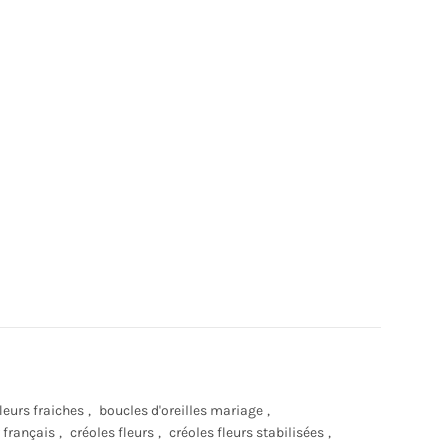
fleurs fraiches
,
boucles d'oreilles mariage
,
 français
,
créoles fleurs
,
créoles fleurs stabilisées
,