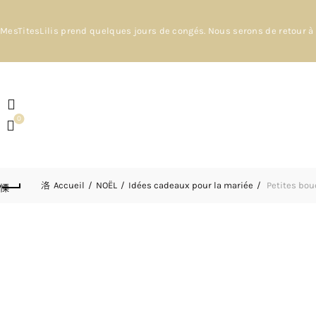
MesTitesLilis prend quelques jours de congés. Nous serons de retour à 
0
Accueil
NOËL
Idées cadeaux pour la mariée
Petites bouc