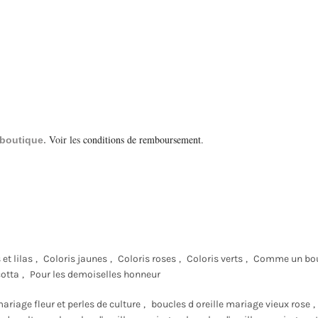
Voir les
conditions de remboursement
.
a boutique.
et lilas
,
Coloris jaunes
,
Coloris roses
,
Coloris verts
,
Comme un bo
cotta
,
Pour les demoiselles honneur
ariage fleur et perles de culture
,
boucles d oreille mariage vieux rose
,