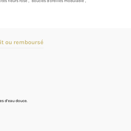
ites fleurs rose
,
boucles d'oreilles modulable
,
it ou remboursé
les d’eau douce.