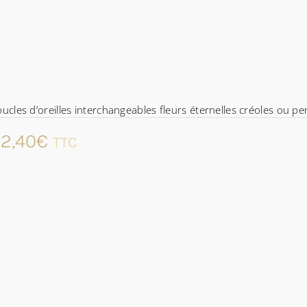
ucles d’oreilles interchangeables fleurs éternelles créoles ou p
2,40
€
TTC