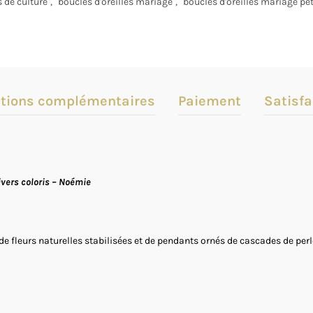
s de culture
,
boucles d'oreilles mariage
,
boucles d'oreilles mariage pet
tions complémentaires
Paiement
Satisfa
divers coloris – Noémie
 de fleurs naturelles stabilisées et de pendants ornés de cascades de per