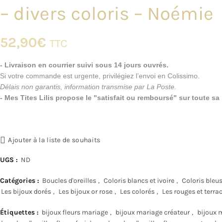
– divers coloris – Noémie
52,90
€
TTC
- Livraison en courrier suivi sous 14 jours ouvrés.
Si votre commande est urgente, privilégiez l’envoi en Colissimo.
Délais non garantis, information transmise par La Poste.
- Mes Tites Lilis propose le "satisfait ou remboursé" sur toute s
Ajouter à la liste de souhaits
UGS :
ND
Catégories :
Boucles d'oreilles
,
Coloris blancs et ivoire
,
Coloris bleus 
Les bijoux dorés
,
Les bijoux or rose
,
Les colorés
,
Les rouges et terra
Étiquettes :
bijoux fleurs mariage
,
bijoux mariage créateur
,
bijoux m