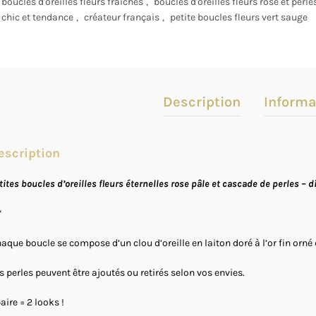
boucles d'oreilles fleurs fraiches
,
boucles d'oreilles fleurs rose et perle
chic et tendance
,
créateur français
,
petite boucles fleurs vert sauge
Description
Informa
escription
tites boucles d’oreilles fleurs éternelles rose pâle et cascade de perles – 
*
aque boucle se compose d’un clou d’oreille en laiton doré à l’or fin orné
s perles peuvent être ajoutés ou retirés selon vos envies.
paire = 2 looks !