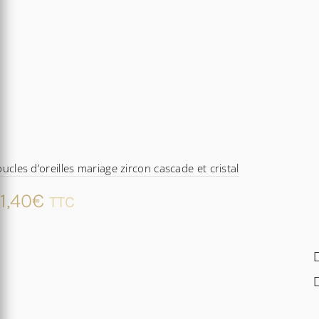
ucles d’oreilles mariage zircon cascade et cristal
1,40
€
TTC