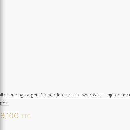
llier mariage argenté à pendentif cristal Swarovski – bijou marié
rgent
9,10
€
TTC