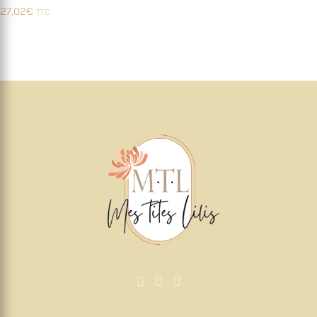
27,02
€
TTC