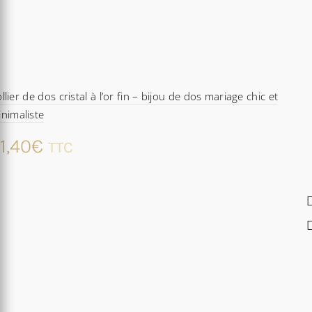
llier de dos cristal à l’or fin – bijou de dos mariage chic et
nimaliste
1,40
€
TTC