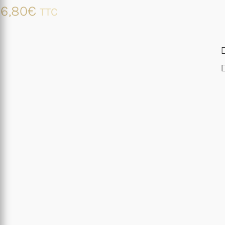
6,80
€
TTC