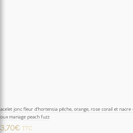
acelet jonc fleur d’hortensia pêche, orange, rose corail et nacre 
joux mariage peach fuzz
3,70
€
TTC