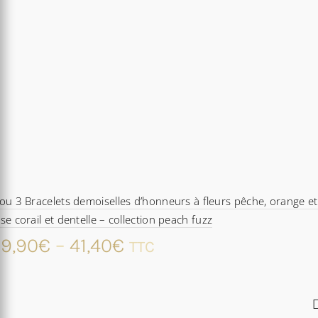
ou 3 Bracelets demoiselles d’honneurs à fleurs pêche, orange et
se corail et dentelle – collection peach fuzz
9,90
€
–
41,40
€
TTC