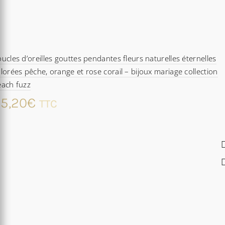
ucles d’oreilles gouttes pendantes fleurs naturelles éternelles
lorées pêche, orange et rose corail – bijoux mariage collection
each fuzz
5,20
€
TTC