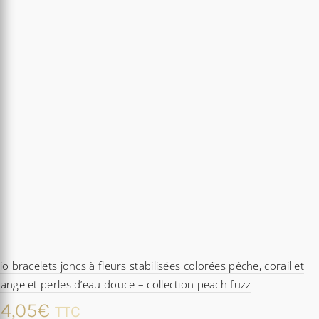
io bracelets joncs à fleurs stabilisées colorées pêche, corail et
ange et perles d’eau douce – collection peach fuzz
4,05
€
TTC