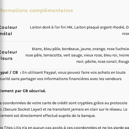
nformations complémentaires
Couleur
Laiton doré à l'or fin 14k, Laiton plaqué argent rhodié, O
métal
ros
blanc, bleu pâle, bordeaux, jaune, orange, rose fuchsia
Couleur
rose pâle, terracotta, vert sauge, vieux rose, bleu roi, Ivoire
fleurs
noir, pêche, rose corail, Roug
ypal / CB :
En utilisant Paypal, vous pouvez faire vos achats en toute
curité sans partager vos informations financières avec les vendeurs
iement par CB sécurisé.
s coordonnées de votre carte de crédit sont cryptées grâce au protocole
L (Secure Socket Layer) et ne transitent jamais en clair sur le réseau. Le
iement est directement effectué auprès de la banque.
s Tites Lilis n'a en aucun cas accès à ces coordonnées et ne les garde p