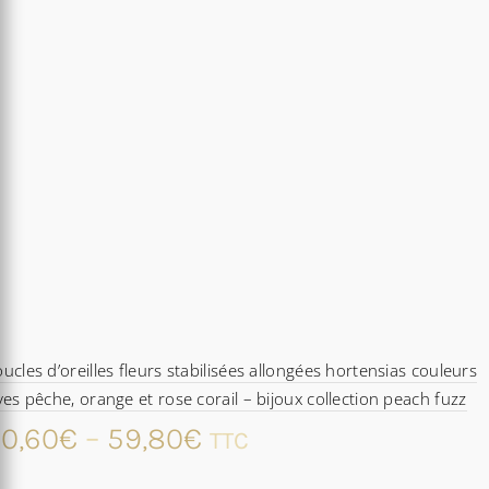
ucles d’oreilles fleurs stabilisées allongées hortensias couleurs
ves pêche, orange et rose corail – bijoux collection peach fuzz
0,60
€
–
59,80
€
TTC