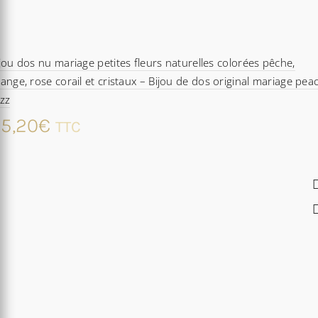
jou dos nu mariage petites fleurs naturelles colorées pêche,
ange, rose corail et cristaux – Bijou de dos original mariage pea
zz
5,20
€
TTC