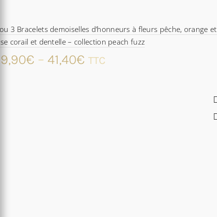
ou 3 Bracelets demoiselles d’honneurs à fleurs pêche, orange et
se corail et dentelle – collection peach fuzz
9,90
€
–
41,40
€
TTC