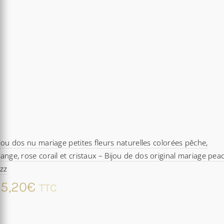
jou dos nu mariage petites fleurs naturelles colorées pêche,
ange, rose corail et cristaux – Bijou de dos original mariage pea
zz
5,20
€
TTC