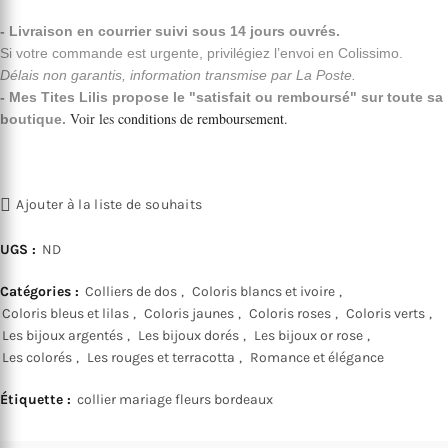
- Livraison en courrier suivi sous 14 jours ouvrés.
Si votre commande est urgente, privilégiez l’envoi en Colissimo.
Délais non garantis, information transmise par La Poste.
- Mes Tites Lilis propose le "satisfait ou remboursé" sur toute sa
Voir les
conditions de remboursement
.
boutique.
Ajouter à la liste de souhaits
UGS :
ND
Catégories :
Colliers de dos
,
Coloris blancs et ivoire
,
Coloris bleus et lilas
,
Coloris jaunes
,
Coloris roses
,
Coloris verts
,
Les bijoux argentés
,
Les bijoux dorés
,
Les bijoux or rose
,
Les colorés
,
Les rouges et terracotta
,
Romance et élégance
Étiquette :
collier mariage fleurs bordeaux