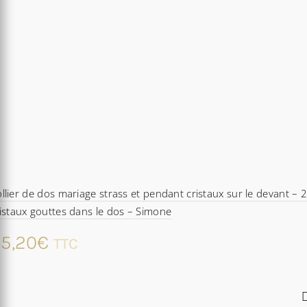
llier de dos mariage strass et pendant cristaux sur le devant – 
istaux gouttes dans le dos – Simone
5,20
€
TTC