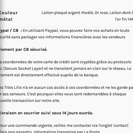
Couleur
Laiton plaqué argent rhodié, Or rose, Laiton doré 
métal
l'or fin 14
ypal / CB :
En utilisant Paypal, vous pouvez faire vos achats en toute
curité sans partager vos informations financières avec les vendeurs
iement par CB sécurisé.
s coordonnées de votre carte de crédit sont cryptées grâce au protocole
L (Secure Socket Layer) et ne transitent jamais en clair sur le réseau. Le
iement est directement effectué auprès de la banque.
s Tites Lilis n'a en aucun cas accès à ces coordonnées et ne les garde p
r ses serveurs. C'est pourquoi elles vous sont redemandées à chaque
uvelle transaction sur notre site.
Livraison en courrier suivi sous 14 jours ouvrés.
Pour une commande urgente, veillez me contacter via l'onglet 'contact'.
lais non garantis, information transmise par La Poste