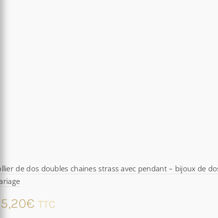
llier de dos doubles chaines strass avec pendant – bijoux de do
ariage
5,20
€
TTC