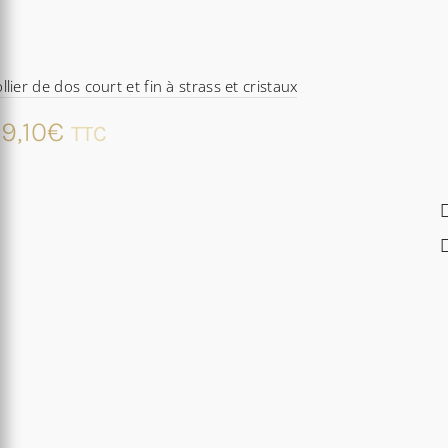
llier de dos court et fin à strass et cristaux
9,10
€
TTC