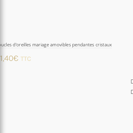
ucles d’oreilles mariage amovibles pendantes cristaux
1,40
€
TTC