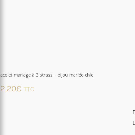
acelet mariage à 3 strass – bijou mariée chic
2,20
€
TTC