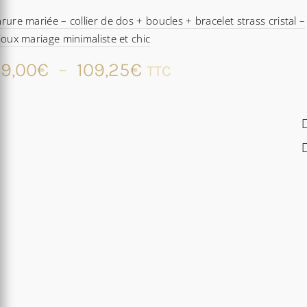
rure mariée – collier de dos + boucles + bracelet strass cristal –
joux mariage minimaliste et chic
Plage
9,00
€
–
109,25
€
TTC
de
prix :
69,00€
à
109,25€