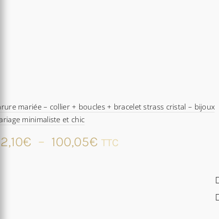
rure mariée – collier + boucles + bracelet strass cristal – bijoux
riage minimaliste et chic
Plage
2,10
€
–
100,05
€
TTC
de
prix :
62,10€