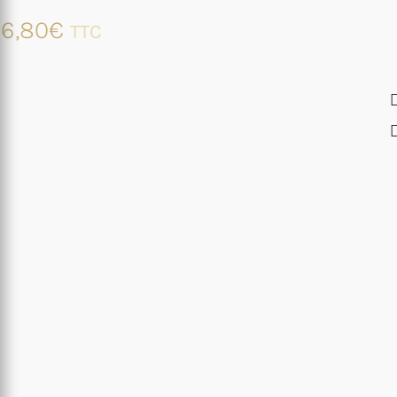
6,80
€
TTC