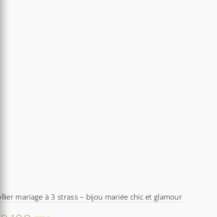
à
100,05€
llier mariage à 3 strass – bijou mariée chic et glamour