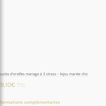
ucles d’oreilles mariage à 3 strass – bijou mariée chic
9,10
€
TTC
nformations complémentaires