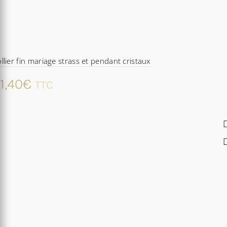
llier fin mariage strass et pendant cristaux
1,40
€
TTC