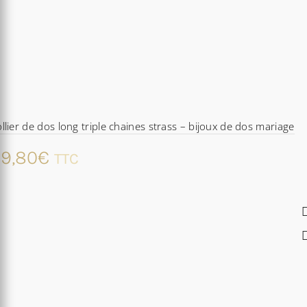
llier de dos long triple chaines strass – bijoux de dos mariage
9,80
€
TTC