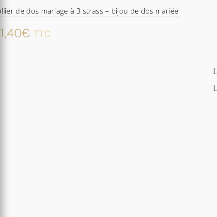
llier de dos mariage à 3 strass – bijou de dos mariée
1,40
€
TTC