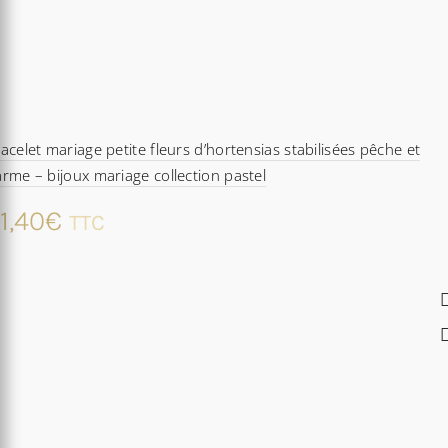
acelet mariage petite fleurs d’hortensias stabilisées pêche et
rme – bijoux mariage collection pastel
1,40
€
TTC