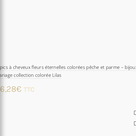
pics à cheveux fleurs éternelles colorées pêche et parme – bijou
riage collection colorée Lilas
6,28
€
TTC