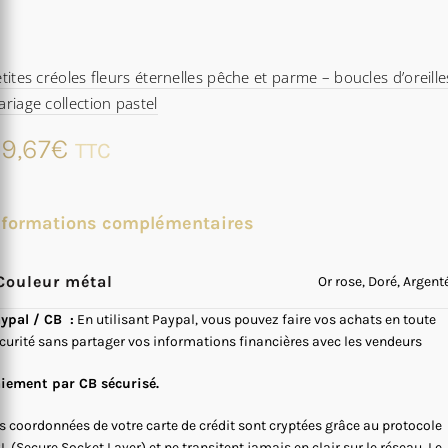
tites créoles fleurs éternelles pêche et parme – boucles d’oreille
riage collection pastel
9,67
€
TTC
nformations complémentaires
Couleur métal
Or rose, Doré, Argent
ypal / CB :
En utilisant Paypal, vous pouvez faire vos achats en toute
curité sans partager vos informations financières avec les vendeurs
iement par CB sécurisé.
s coordonnées de votre carte de crédit sont cryptées grâce au protocole
L (Secure Socket Layer) et ne transitent jamais en clair sur le réseau. Le