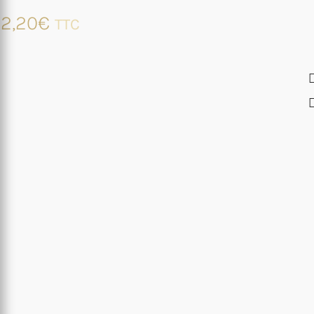
2,20
€
TTC