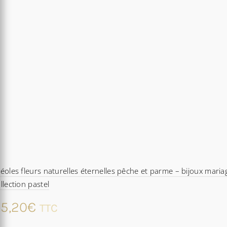
éoles fleurs naturelles éternelles pêche et parme – bijoux maria
llection pastel
5,20
€
TTC