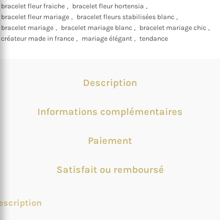
bracelet fleur fraiche
,
bracelet fleur hortensia
,
bracelet fleur mariage
,
bracelet fleurs stabilisées blanc
,
bracelet mariage
,
bracelet mariage blanc
,
bracelet mariage chic
,
créateur made in france
,
mariage élégant
,
tendance
Description
Informations complémentaires
Paiement
Satisfait ou remboursé
escription