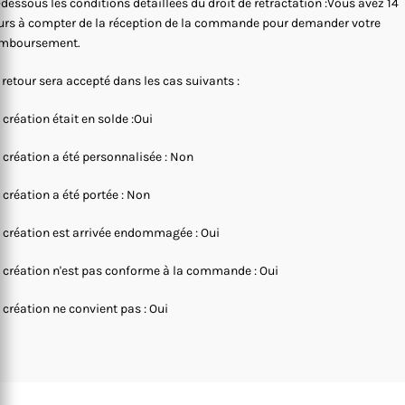
-dessous les conditions détaillées du droit de rétractation :Vous avez 14
urs à compter de la réception de la commande pour demander votre
mboursement.
 retour sera accepté dans les cas suivants :
 création était en solde :Oui
 création a été personnalisée : Non
 création a été portée : Non
 création est arrivée endommagée : Oui
 création n'est pas conforme à la commande : Oui
 création ne convient pas : Oui