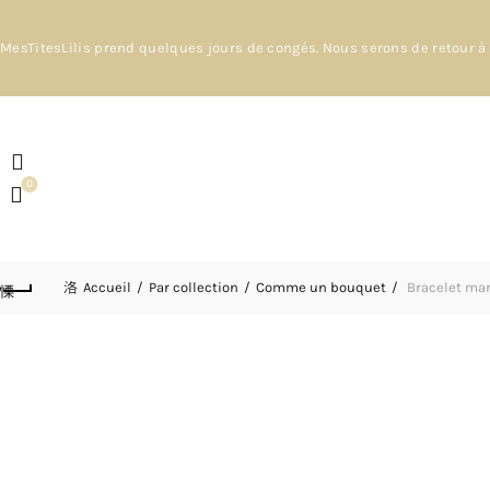
MesTitesLilis prend quelques jours de congés. Nous serons de retour à 
0
Accueil
Par collection
Comme un bouquet
Bracelet mari