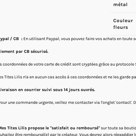
métal
Couleur
fleurs
ypal / CB :
En utilisant Paypal, vous pouvez faire vos achats en toute 
iement par CB sécurisé.
s coordonnées de votre carte de crédit sont cryptées grâce au protocole 
s Tites Lilis n'a en aucun cas accès à ces coordonnées et ne les garde p
Livraison en courrier suivi sous 14 jours ouvrés.
Pour une commande urgente, veillez me contacter via l'onglet 'contact'. 
es Tites Lilis propose le "satisfait ou remboursé"
sur toute sa boutiq
uhaitez être remboursé(e) par le créateur. Vous devrez alors réexpédier 