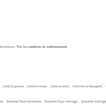
Voir les
conditions de remboursement
.
a boutique.
,
Coloris jaunes
,
Coloris roses
,
Coloris verts
,
Comme un bouquet
,
che
,
bracelet fleur hortensia
,
bracelet fleur mariage
,
bracelet mariag