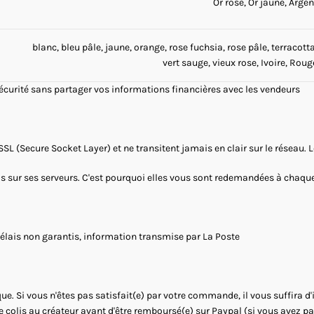
Or rose, Or jaune, Argen
blanc, bleu pâle, jaune, orange, rose fuchsia, rose pâle, terracotta
vert sauge, vieux rose, Ivoire, Roug
sécurité sans partager vos informations financières avec les vendeurs
SSL (Secure Socket Layer) et ne transitent jamais en clair sur le réseau.
as sur ses serveurs. C'est pourquoi elles vous sont redemandées à chaque 
Délais non garantis, information transmise par La Poste
ue. Si vous n'êtes pas satisfait(e) par votre commande, il vous suffira d
le colis au créateur avant d'être remboursé(e) sur Paypal (si vous avez 