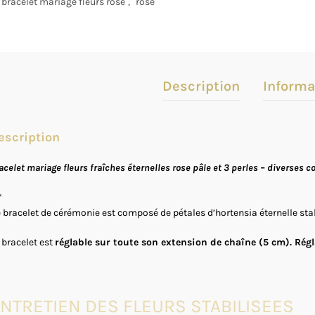
bracelet mariage fleurs rose
,
rose
Description
Informa
escription
acelet mariage fleurs fraîches éternelles rose pâle et 3 perles – diverses co
*
 bracelet de cérémonie est composé de pétales d’hortensia éternelle stabil
 bracelet est
réglable sur toute son extension de chaîne (5 cm). Régl
NTRETIEN DES FLEURS STABILISEES