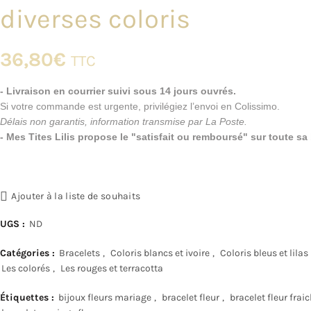
diverses coloris
36,80
€
TTC
- Livraison en courrier suivi sous 14 jours ouvrés.
Si votre commande est urgente, privilégiez l’envoi en Colissimo.
Délais non garantis, information transmise par La Poste.
- Mes Tites Lilis propose le "satisfait ou remboursé" sur toute s
Ajouter à la liste de souhaits
UGS :
ND
Catégories :
Bracelets
,
Coloris blancs et ivoire
,
Coloris bleus et lilas
Les colorés
,
Les rouges et terracotta
Étiquettes :
bijoux fleurs mariage
,
bracelet fleur
,
bracelet fleur frai