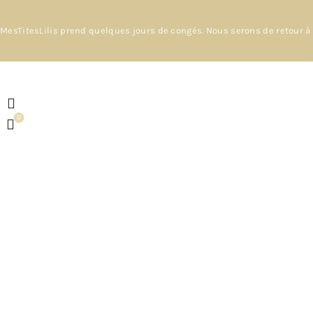
MesTitesLilis prend quelques jours de congés. Nous serons de retour à 
0