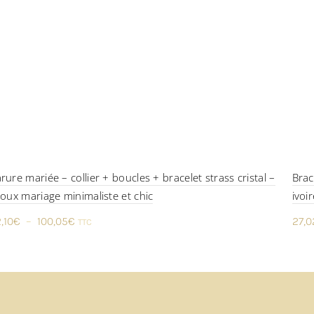
rure mariée – collier + boucles + bracelet strass cristal –
Brac
joux mariage minimaliste et chic
ivoi
Plage
,10
€
–
100,05
€
27,0
TTC
de
prix :
62,10€
à
100,05€