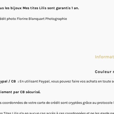
us les bijoux Mes tites Lilis sont garantis 1 an.
édit photo Florine Blanquart Photographie
Informa
Couleur 
ypal / CB :
En utilisant Paypal, vous pouvez faire vos achats en toute 
iement par CB sécurisé.
s coordonnées de votre carte de crédit sont cryptées grâce au protocole 
s Tites Lilis n'a en aucun cas accès à ces coordonnées et ne les garde p