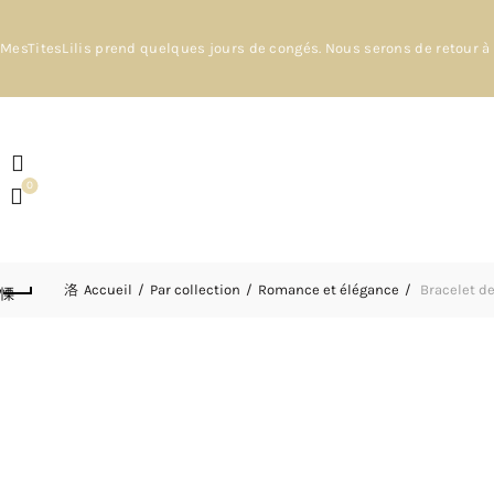
MesTitesLilis prend quelques jours de congés. Nous serons de retour à 
0
Accueil
Par collection
Romance et élégance
Bracelet de