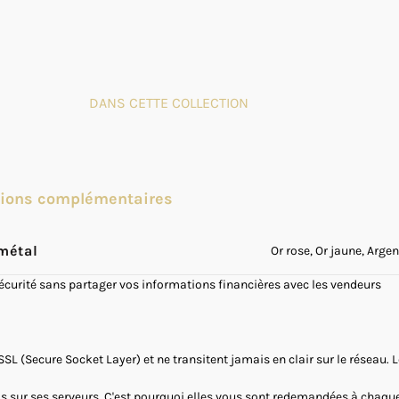
DANS CETTE COLLECTION
tions complémentaires
métal
Or rose, Or jaune, Argen
sécurité sans partager vos informations financières avec les vendeurs
SSL (Secure Socket Layer) et ne transitent jamais en clair sur le réseau.
as sur ses serveurs. C'est pourquoi elles vous sont redemandées à chaque 