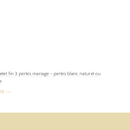
elet fin 3 perles mariage – perles blanc naturel ou
Bracele
re
poudr
2
€
36,80
TTC