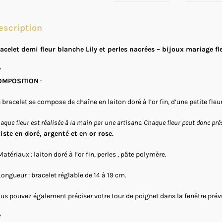
escription
acelet demi fleur blanche Lily et perles nacrées – bijoux mariage fl
*
OMPOSITION
:
 bracelet se compose de chaîne en laiton doré à l’or fin, d’une petite fle
aque fleur est réalisée à la main par une artisane. Chaque fleur peut donc prés
iste en doré, argenté et en or rose.
Matériaux : laiton doré à l’or fin, perles , pâte polymère.
Longueur : bracelet réglable de 14 à 19 cm.
us pouvez également préciser votre tour de poignet dans la fenêtre prévu
*