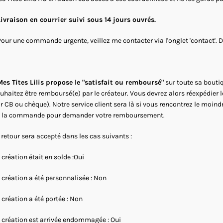
Livraison en courrier suivi sous 14 jours ouvrés.
Pour une commande urgente, veillez me contacter via l'onglet 'contact'. 
es Tites Lilis propose le "satisfait ou remboursé"
sur toute sa boutiq
uhaitez être remboursé(e) par le créateur. Vous devrez alors réexpédier 
r CB ou chèque). Notre service client sera là si vous rencontrez le moind
 la commande pour demander votre remboursement.
 retour sera accepté dans les cas suivants :
 création était en solde :Oui
 création a été personnalisée : Non
 création a été portée : Non
 création est arrivée endommagée : Oui