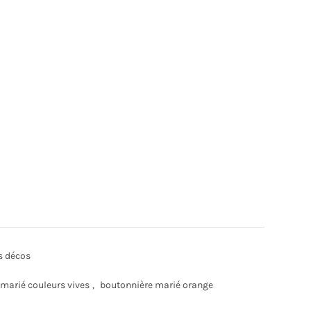
es décos
marié couleurs vives
,
boutonnière marié orange