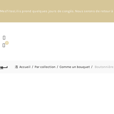
MesTitesLilis prend quelques jours de congés. Nous serons de retour à 
0
Accueil
Par collection
Comme un bouquet
Boutonnière m