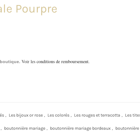
ale Pourpre
Voir les
conditions de remboursement
.
a boutique.
rés
,
Les bijoux or rose
,
Les colorés
,
Les rouges et terracotta
,
Les tit
,
boutonnière mariage
,
boutonnière mariage bordeaux
,
boutonnière 