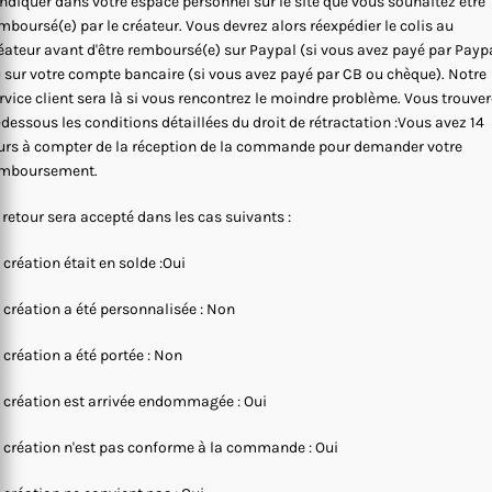
indiquer dans votre espace personnel sur le site que vous souhaitez être
mboursé(e) par le créateur. Vous devrez alors réexpédier le colis au
éateur avant d'être remboursé(e) sur Paypal (si vous avez payé par Payp
 sur votre compte bancaire (si vous avez payé par CB ou chèque). Notre
rvice client sera là si vous rencontrez le moindre problème. Vous trouve
-dessous les conditions détaillées du droit de rétractation :Vous avez 14
urs à compter de la réception de la commande pour demander votre
mboursement.
 retour sera accepté dans les cas suivants :
 création était en solde :Oui
 création a été personnalisée : Non
 création a été portée : Non
 création est arrivée endommagée : Oui
 création n'est pas conforme à la commande : Oui