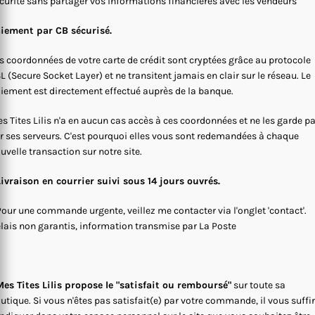
curité sans partager vos informations financières avec les vendeurs
iement par CB sécurisé.
s coordonnées de votre carte de crédit sont cryptées grâce au protocole
L (Secure Socket Layer) et ne transitent jamais en clair sur le réseau. Le
iement est directement effectué auprès de la banque.
s Tites Lilis n'a en aucun cas accès à ces coordonnées et ne les garde p
r ses serveurs. C'est pourquoi elles vous sont redemandées à chaque
uvelle transaction sur notre site.
Livraison en courrier suivi sous 14 jours ouvrés.
Pour une commande urgente, veillez me contacter via l'onglet 'contact'.
lais non garantis, information transmise par La Poste
es Tites Lilis propose le "satisfait ou remboursé"
sur toute sa
utique. Si vous n'êtes pas satisfait(e) par votre commande, il vous suffi