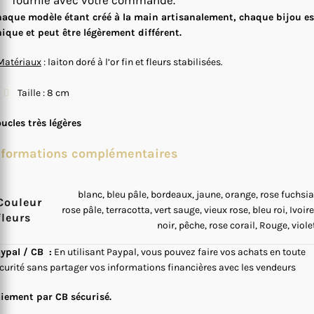
fournie avec votre commande.
aque modèle étant créé à la main artisanalement, chaque bijou es
ique et peut être légèrement différent.
Matériaux
: laiton doré à l’or fin et fleurs stabilisées.
Taille : 8 cm
ucles très légères
nformations complémentaires
blanc, bleu pâle, bordeaux, jaune, orange, rose fuchsia
Couleur
rose pâle, terracotta, vert sauge, vieux rose, bleu roi, Ivoire
fleurs
noir, pêche, rose corail, Rouge, viole
ypal / CB :
En utilisant Paypal, vous pouvez faire vos achats en toute
curité sans partager vos informations financières avec les vendeurs
iement par CB sécurisé.