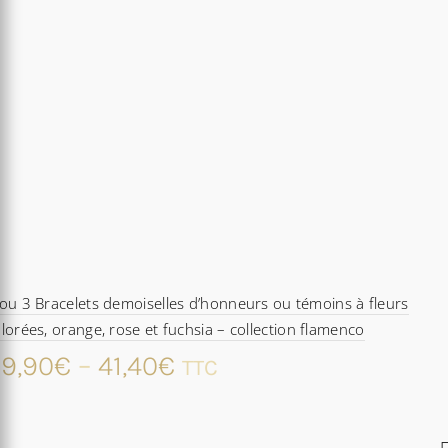
ou 3 Bracelets demoiselles d’honneurs ou témoins à fleurs
lorées, orange, rose et fuchsia – collection flamenco
9,90
€
–
41,40
€
TTC