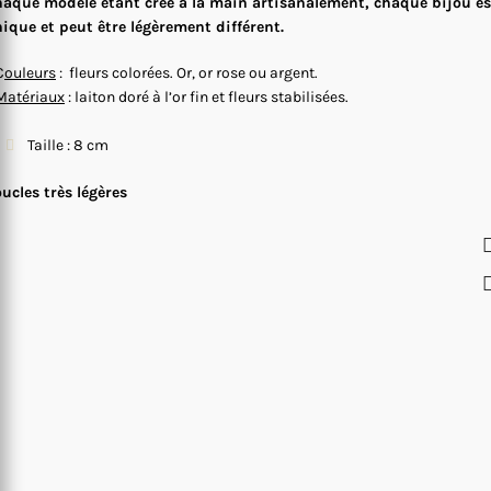
aque modèle étant créé à la main artisanalement, chaque bijou es
ique et peut être légèrement différent.
C
ouleurs
: fleurs colorées. Or, or rose ou argent.
Matériaux
: laiton doré à l’or fin et fleurs stabilisées.
Taille : 8 cm
ucles très légères