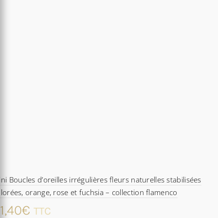
ni Boucles d’oreilles irrégulières fleurs naturelles stabilisées
lorées, orange, rose et fuchsia – collection flamenco
1,40
€
TTC