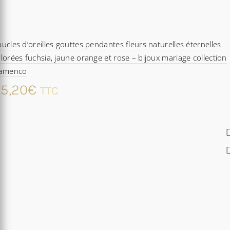
ucles d’oreilles gouttes pendantes fleurs naturelles éternelles
lorées fuchsia, jaune orange et rose – bijoux mariage collection
lamenco
5,20
€
TTC