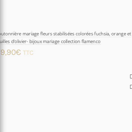
utonnière mariage fleurs stabilisées colorées fuchsia, orange et
uilles d’olivier- bijoux mariage collection flamenco
9,90
€
TTC