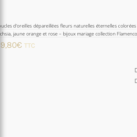
ucles d’oreilles dépareillées fleurs naturelles éternelles colorées
chsia, jaune orange et rose – bijoux mariage collection Flamenc
9,80
€
TTC