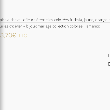
pics à cheveux fleurs éternelles colorées fuchsia, jaune, orange 
uilles d’olivier – bijoux mariage collection colorée Flamenco
3,70
€
TTC