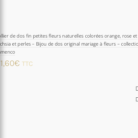
llier de dos fin petites fleurs naturelles colorées orange, rose et
chsia et perles – Bijou de dos original mariage à fleurs – collecti
lamenco
1,60
€
TTC