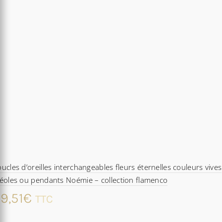
ucles d’oreilles interchangeables fleurs éternelles couleurs vives
éoles ou pendants Noémie – collection flamenco
9,51
€
TTC