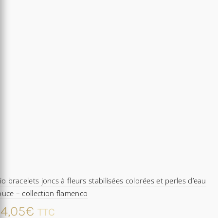
io bracelets joncs à fleurs stabilisées colorées et perles d’eau
uce – collection flamenco
4,05
€
TTC