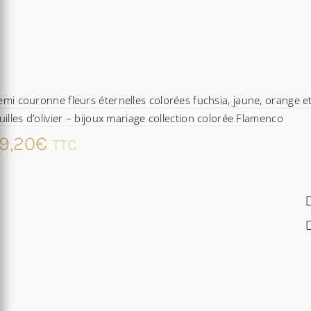
mi couronne fleurs éternelles colorées fuchsia, jaune, orange e
uilles d’olivier – bijoux mariage collection colorée Flamenco
9,20
€
TTC