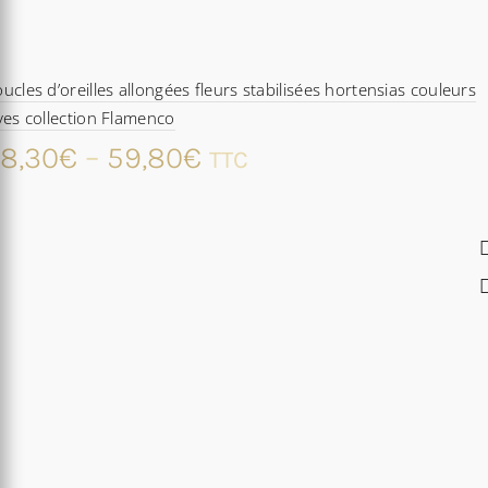
ucles d’oreilles allongées fleurs stabilisées hortensias couleurs
ves collection Flamenco
8,30
€
–
59,80
€
TTC