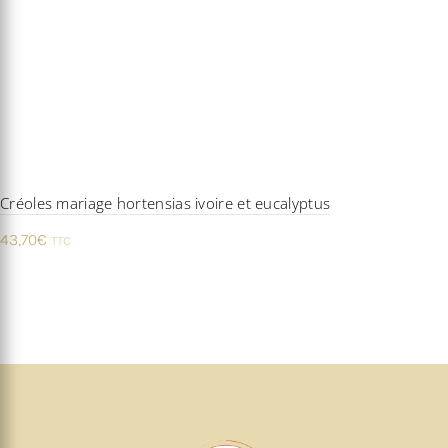
Créoles mariage hortensias ivoire et eucalyptus
43,70
€
TTC