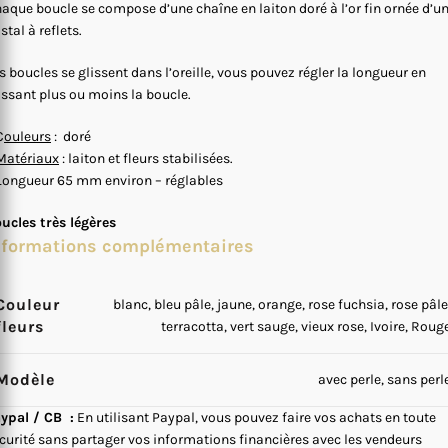
aque boucle se compose d’une chaîne en laiton doré à l’or fin ornée d’u
istal à reflets.
s boucles se glissent dans l’oreille, vous pouvez régler la longueur en
issant plus ou moins la boucle.
C
ouleurs
: doré
Matériaux
: laiton et fleurs stabilisées.
Longueur 65 mm environ – réglables
ucles très légères
nformations complémentaires
Couleur
blanc, bleu pâle, jaune, orange, rose fuchsia, rose pâle
fleurs
terracotta, vert sauge, vieux rose, Ivoire, Roug
Modèle
avec perle, sans perl
ypal / CB :
En utilisant Paypal, vous pouvez faire vos achats en toute
curité sans partager vos informations financières avec les vendeurs