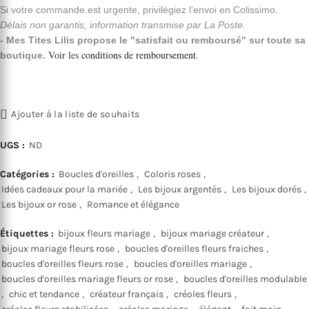
Si votre commande est urgente, privilégiez l’envoi en Colissimo.
Délais non garantis, information transmise par La Poste.
- Mes Tites Lilis propose le "satisfait ou remboursé" sur toute sa
Voir les
conditions de remboursement
.
boutique.
Ajouter à la liste de souhaits
UGS :
ND
Catégories :
Boucles d'oreilles
,
Coloris roses
,
Idées cadeaux pour la mariée
,
Les bijoux argentés
,
Les bijoux dorés
,
Les bijoux or rose
,
Romance et élégance
Étiquettes :
bijoux fleurs mariage
,
bijoux mariage créateur
,
bijoux mariage fleurs rose
,
boucles d'oreilles fleurs fraiches
,
boucles d'oreilles fleurs rose
,
boucles d'oreilles mariage
,
boucles d'oreilles mariage fleurs or rose
,
boucles d'oreilles modulable
,
chic et tendance
,
créateur français
,
créoles fleurs
,