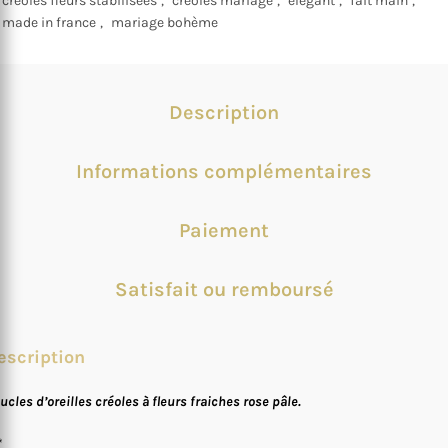
créoles fleurs stabilisées
,
créoles mariage
,
élégant
,
fait main
,
made in france
,
mariage bohème
Description
Informations complémentaires
Paiement
Satisfait ou remboursé
escription
ucles d’oreilles créoles à fleurs fraiches rose pâle.
*