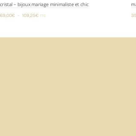
cristal – bijoux mariage minimaliste et chic
ma
Plage
69,00
€
–
109,25
€
39
TTC
de
prix :
69,00€
à
109,25€