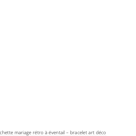
hette mariage rétro à éventail – bracelet art déco
Bracel