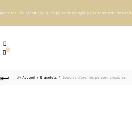
MesTitesLilis prend quelques jours de congés. Nous serons de retour à 
0
Accueil
Bracelets
Boucles d’oreilles personnalisables