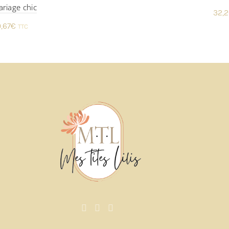
riage chic
32,2
,67
€
TTC