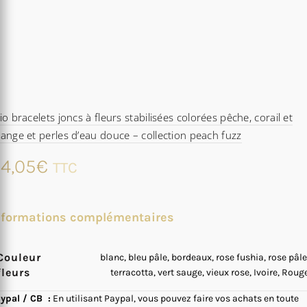
io bracelets joncs à fleurs stabilisées colorées pêche, corail et
ange et perles d’eau douce – collection peach fuzz
4,05
€
TTC
nformations complémentaires
Couleur
blanc, bleu pâle, bordeaux, rose fushia, rose pâle
fleurs
terracotta, vert sauge, vieux rose, Ivoire, Roug
ypal / CB :
En utilisant Paypal, vous pouvez faire vos achats en toute