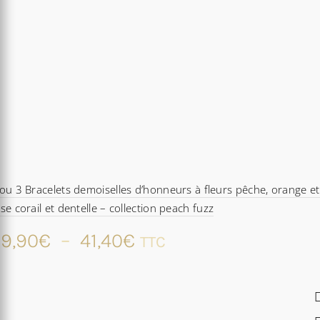
ou 3 Bracelets demoiselles d’honneurs à fleurs pêche, orange et
se corail et dentelle – collection peach fuzz
Plage
9,90
€
–
41,40
€
TTC
de
prix :