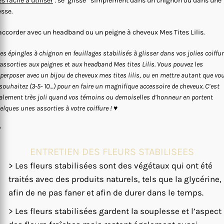
ès facile à utiliser
: se ‘glisse” simplement dans un chignon ou dans une
esse.
accorder avec un headband ou un peigne à cheveux Mes Tites Lilis.
les épingles à chignon en feuillages stabilisés à glisser dans vos jolies coiffu
 assorties aux peignes et aux headband Mes tites Lilis. Vous pouvez les
perposer avec un bijou de cheveux mes tites lilis, ou en mettre autant que vo
 souhaitez (3-5- 10…) pour en faire un magnifique accessoire de cheveux. C’est
alement très joli quand vos témoins ou demoiselles d’honneur en portent
elques unes assorties à votre coiffure !
♥
*
ENTRETIEN DES FLEURS STABILISEES
> Les fleurs stabilisées sont des végétaux qui ont été
traités avec des produits naturels, tels que la glycérine,
afin de ne pas faner et afin de durer dans le temps.
> Les fleurs stabilisées gardent la souplesse et l’aspect