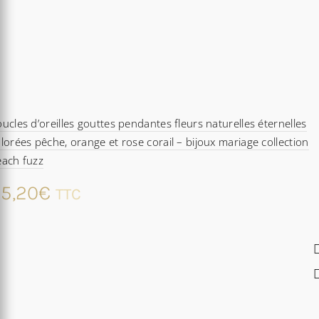
ucles d’oreilles gouttes pendantes fleurs naturelles éternelles
lorées pêche, orange et rose corail – bijoux mariage collection
each fuzz
5,20
€
TTC