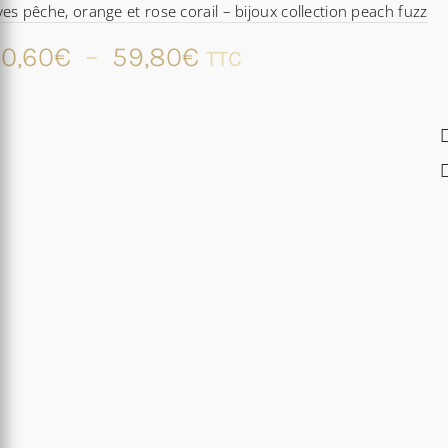
ves pêche, orange et rose corail – bijoux collection peach fuzz
Plage
0,60
€
–
59,80
€
TTC
de
prix :
50,60€
à
59,80€