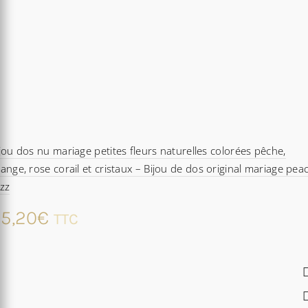
jou dos nu mariage petites fleurs naturelles colorées pêche,
ange, rose corail et cristaux – Bijou de dos original mariage pea
zz
5,20
€
TTC