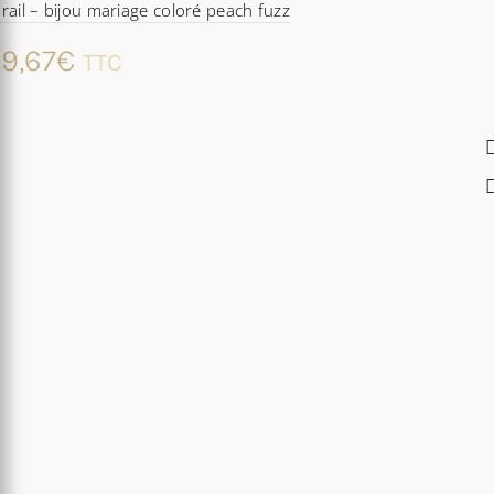
rail – bijou mariage coloré peach fuzz
9,67
€
TTC