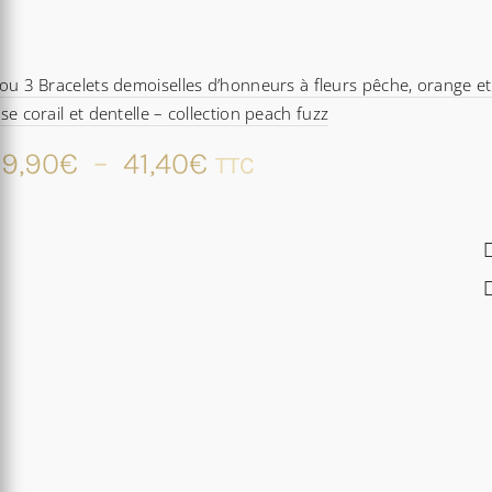
ou 3 Bracelets demoiselles d’honneurs à fleurs pêche, orange et
se corail et dentelle – collection peach fuzz
Plage
9,90
€
–
41,40
€
TTC
de
prix :
29,90€
à
41,40€