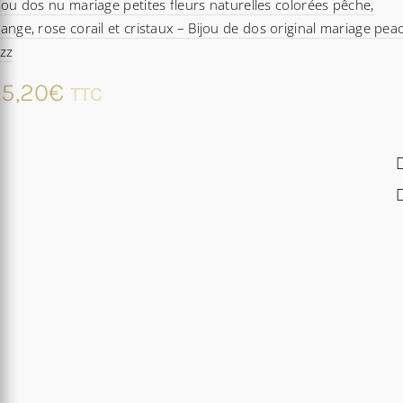
jou dos nu mariage petites fleurs naturelles colorées pêche,
ange, rose corail et cristaux – Bijou de dos original mariage pea
zz
5,20
€
TTC