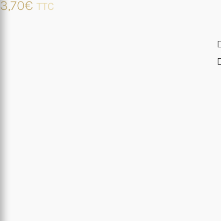
3,70
€
TTC