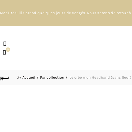
MesTitesLilis prend quelques jours de congés. Nous serons de retour à 
0
Accueil
Par collection
Je crée mon Headband (sans fleur)