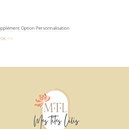
pplément Option Personnalisation
20
€
TTC