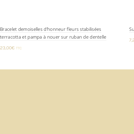
Bracelet demoiselles d’honneur fleurs stabilisées
Su
terracotta et pampa à nouer sur ruban de dentelle
7,
23,00
€
TTC