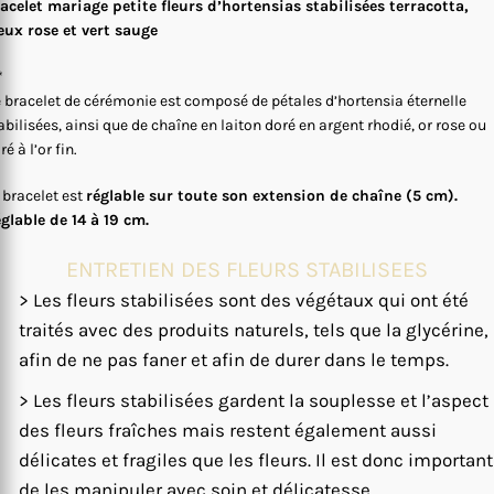
acelet mariage petite fleurs d’hortensias stabilisées terracotta,
eux rose et vert sauge
*
 bracelet de cérémonie est composé de pétales d’hortensia éternelle
abilisées, ainsi que de chaîne en laiton doré en argent rhodié, or rose ou
ré à l’or fin.
 bracelet est
réglable sur toute son extension de chaîne (5 cm).
glable de 14 à 19 cm.
ENTRETIEN DES FLEURS STABILISEES
> Les fleurs stabilisées sont des végétaux qui ont été
traités avec des produits naturels, tels que la glycérine,
afin de ne pas faner et afin de durer dans le temps.
> Les fleurs stabilisées gardent la souplesse et l’aspect
des fleurs fraîches mais restent également aussi
délicates et fragiles que les fleurs. Il est donc important
de les manipuler avec soin et délicatesse.