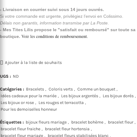
- Livraison en courrier suivi sous 14 jours ouvrés.
Si votre commande est urgente, privilégiez l’envoi en Colissimo.
Délais non garantis, information transmise par La Poste.
- Mes Tites Lilis propose le "satisfait ou remboursé" sur toute sa
Voir les
conditions de remboursement
.
boutique.
Ajouter à la liste de souhaits
UGS :
ND
Catégories :
Bracelets
,
Coloris verts
,
Comme un bouquet
,
Idées cadeaux pour la mariée
,
Les bijoux argentés
,
Les bijoux dorés
,
Les bijoux or rose
,
Les rouges et terracotta
,
Pour les demoiselles honneur
Étiquettes :
bijoux fleurs mariage
,
bracelet bohème
,
bracelet fleur
,
bracelet fleur fraiche
,
bracelet fleur hortensia
,
bracelet fleur mariage
,
bracelet fleurs stabilisées blanc
,