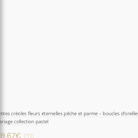
tites créoles fleurs éternelles pêche et parme – boucles d’oreille
riage collection pastel
9,67
€
TTC