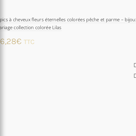
pics à cheveux fleurs éternelles colorées pêche et parme – bijou
riage collection colorée Lilas
6,28
€
TTC