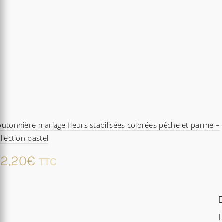
utonnière mariage fleurs stabilisées colorées pêche et parme –
llection pastel
2,20
€
TTC