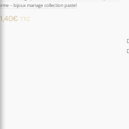
rme – bijoux mariage collection pastel
1,40
€
TTC