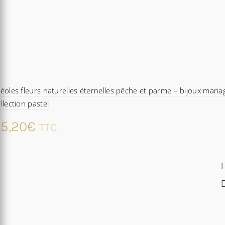
éoles fleurs naturelles éternelles pêche et parme – bijoux maria
llection pastel
5,20
€
TTC