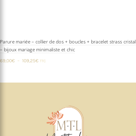
Parure mariée – collier de dos + boucles + bracelet strass cristal
– bijoux mariage minimaliste et chic
Plage
69,00
€
–
109,25
€
TTC
de
prix :
69,00€
à
109,25€