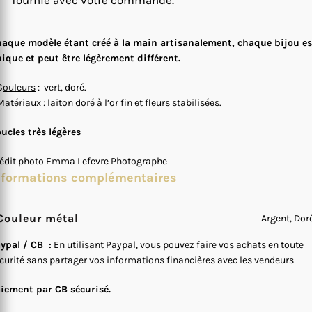
fournie avec votre commande.
aque modèle étant créé à la main artisanalement, chaque bijou es
ique et peut être légèrement différent.
C
ouleurs
: vert, doré.
Matériaux
: laiton doré à l’or fin et fleurs stabilisées.
ucles très légères
édit photo Emma Lefevre Photographe
nformations complémentaires
Couleur métal
Argent, Dor
ypal / CB :
En utilisant Paypal, vous pouvez faire vos achats en toute
curité sans partager vos informations financières avec les vendeurs
iement par CB sécurisé.