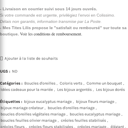
- Livraison en courrier suivi sous 14 jours ouvrés.
Si votre commande est urgente, privilégiez l’envoi en Colissimo.
Délais non garantis, information transmise par La Poste.
- Mes Tites Lilis propose le "satisfait ou remboursé" sur toute sa
Voir les
conditions de remboursement
.
boutique.
Ajouter à la liste de souhaits
UGS :
ND
Catégories :
Boucles d'oreilles
,
Coloris verts
,
Comme un bouquet
,
Idées cadeaux pour la mariée
,
Les bijoux argentés
,
Les bijoux dorés
Étiquettes :
bijoux eucalyptus mariage
,
bijoux fleurs mariage
,
bijoux mariage créateur
,
boucles d'oreilles mariage
,
boucles d'oreilles végétales mariage
,
boucles eucalyptus mariage
,
boucles feuilles olivier mariage
,
créoles feuilles stabilisés
,
créoles fleurs
,
créoles fleurs stabilisées
,
créoles mariage
,
élégant
,