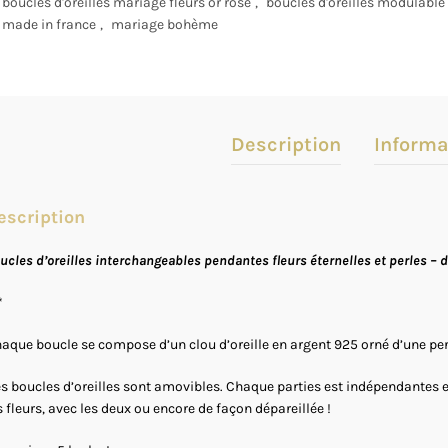
boucles d'oreilles mariage fleurs or rose
,
boucles d'oreilles modulable
made in france
,
mariage bohème
Description
Informa
escription
ucles d’oreilles interchangeables pendantes fleurs éternelles et perles – di
*
aque boucle se compose d’un clou d’oreille en argent 925 orné d’une perl
s boucles d’oreilles sont amovibles. Chaque parties est indépendantes et
s fleurs, avec les deux ou encore de façon dépareillée !