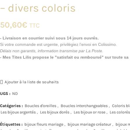
– divers coloris
50,60
€
TTC
- Livraison en courrier suivi sous 14 jours ouvrés.
Si votre commande est urgente, privilégiez l’envoi en Colissimo.
Délais non garantis, information transmise par La Poste.
- Mes Tites Lilis propose le "satisfait ou remboursé" sur toute s
Ajouter à la liste de souhaits
UGS :
ND
Catégories :
Boucles d'oreilles
,
Boucles interchangeables
,
Coloris bl
Les bijoux argentés
,
Les bijoux dorés
,
Les bijoux or rose
,
Les colorés
Étiquettes :
bijoux fleurs mariage
,
bijoux mariage créateur
,
bijoux 