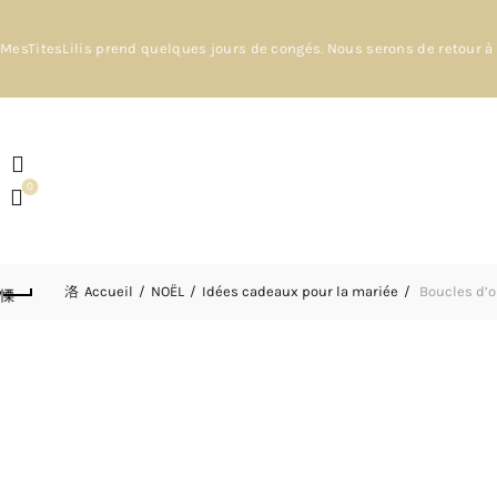
MesTitesLilis prend quelques jours de congés. Nous serons de retour à 
0
Accueil
NOËL
Idées cadeaux pour la mariée
Boucles d’or