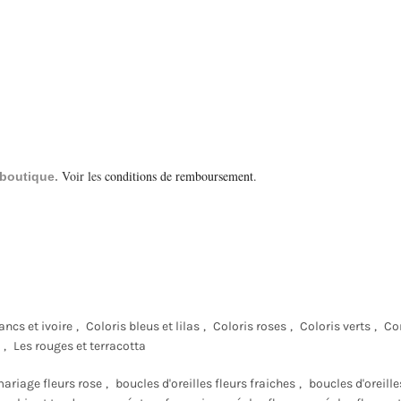
Voir les
conditions de remboursement
.
a boutique.
ancs et ivoire
,
Coloris bleus et lilas
,
Coloris roses
,
Coloris verts
,
Co
,
Les rouges et terracotta
mariage fleurs rose
,
boucles d'oreilles fleurs fraiches
,
boucles d'oreille