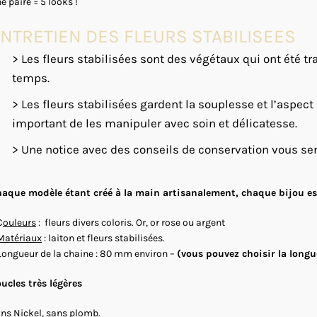
e paire = 5 looks !
NTRETIEN DES FLEURS STABILISEES
> Les fleurs stabilisées sont des végétaux qui ont été tra
temps.
> Les fleurs stabilisées gardent la souplesse et l’aspect
important de les manipuler avec soin et délicatesse.
> Une notice avec des conseils de conservation vous se
aque modèle étant créé à la main artisanalement, chaque bijou est
C
ouleurs
: fleurs divers coloris. Or, or rose ou argent
Matériaux
: laiton et fleurs stabilisées.
Longueur de la chaine : 80 mm environ –
(vous pouvez choisir la longu
ucles très légères
ns Nickel, sans plomb.