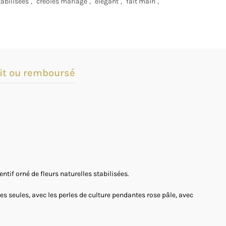
tabilisées
,
créoles mariage
,
élégant
,
fait main
,
it ou remboursé
tif orné de fleurs naturelles stabilisées.
s seules, avec les perles de culture pendantes rose pâle, avec