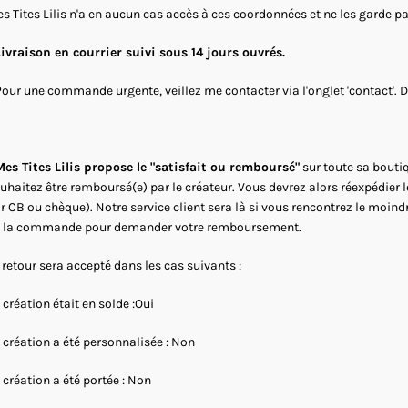
s Tites Lilis n'a en aucun cas accès à ces coordonnées et ne les garde p
Livraison en courrier suivi sous 14 jours ouvrés.
Pour une commande urgente, veillez me contacter via l'onglet 'contact'. 
es Tites Lilis propose le "satisfait ou remboursé"
sur toute sa boutiq
uhaitez être remboursé(e) par le créateur. Vous devrez alors réexpédier 
r CB ou chèque). Notre service client sera là si vous rencontrez le moind
 la commande pour demander votre remboursement.
 retour sera accepté dans les cas suivants :
 création était en solde :Oui
 création a été personnalisée : Non
 création a été portée : Non