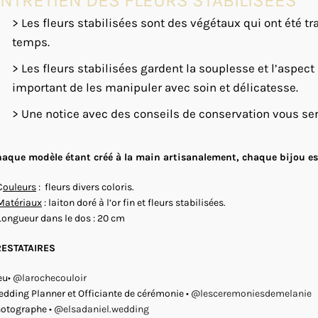
NTRETIEN DES FLEURS STABILISEES
> Les fleurs stabilisées sont des végétaux qui ont été tra
temps.
> Les fleurs stabilisées gardent la souplesse et l’aspect
important de les manipuler avec soin et délicatesse.
> Une notice avec des conseils de conservation vous se
aque modèle étant créé à la main artisanalement, chaque bijou est
C
ouleurs
: fleurs divers coloris.
Matériaux
: laiton doré à l’or fin et fleurs stabilisées.
Longueur dans le dos : 20 cm
RESTATAIRES
eu•
@larochecouloir
dding Planner et Officiante de cérémonie •
@lesceremoniesdemelanie
otographe •
@elsadaniel.wedding