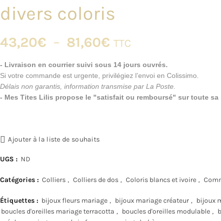
divers coloris
Plage
43,20
€
–
81,60
€
TTC
de
- Livraison en courrier suivi sous 14 jours ouvrés.
Si votre commande est urgente, privilégiez l’envoi en Colissimo.
prix :
Délais non garantis, information transmise par La Poste.
- Mes Tites Lilis propose le "satisfait ou remboursé" sur toute s
43,20€
à
Ajouter à la liste de souhaits
81,60€
UGS :
ND
Catégories :
Colliers
,
Colliers de dos
,
Coloris blancs et ivoire
,
Comm
Étiquettes :
bijoux fleurs mariage
,
bijoux mariage créateur
,
bijoux m
boucles d'oreilles mariage terracotta
,
boucles d'oreilles modulable
,
b