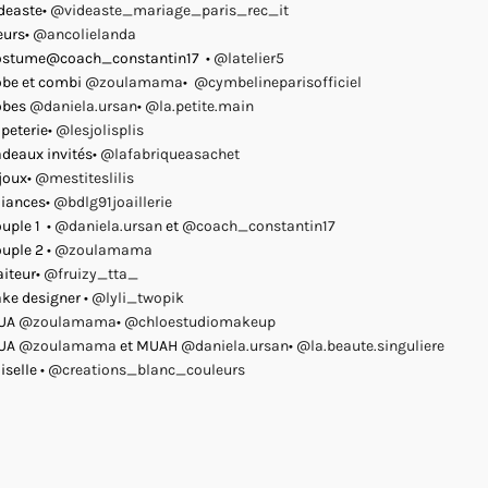
deaste•
@videaste_mariage_paris_rec_it
eurs•
@ancolielanda
ostume@coach_constantin17 •
@latelier5
be et combi
@zoulamama
•
@cymbelineparisofficiel
obes
@daniela.ursan
•
@la.petite.main
peterie•
@lesjolisplis
deaux invités•
@lafabriqueasachet
joux•
@mestiteslilis
liances•
@bdlg91joaillerie
uple 1 •
@daniela.ursan
et
@coach_constantin17
uple 2 •
@zoulamama
aiteur•
@fruizy_tta_
ke designer •
@lyli_twopik
UA
@zoulamama
•
@chloestudiomakeup
UA
@zoulamama
et MUAH
@daniela.ursan
•
@la.beaute.singuliere
iselle •
@creations_blanc_couleurs