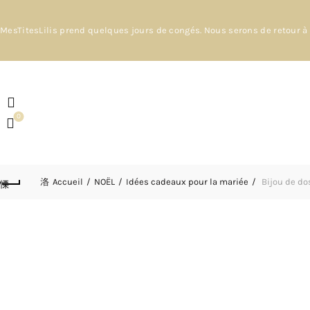
MesTitesLilis prend quelques jours de congés. Nous serons de retour à 
0
Accueil
NOËL
Idées cadeaux pour la mariée
Bijou de dos