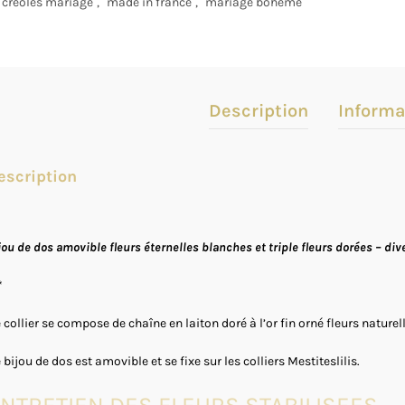
créoles mariage
,
made in france
,
mariage bohème
Description
Informa
escription
jou de dos amovible fleurs éternelles blanches et triple fleurs dorées – dive
*
 collier se compose de chaîne en laiton doré à l’or fin orné fleurs naturel
 bijou de dos est amovible et se fixe sur les colliers Mestiteslilis.