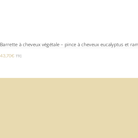
Barrette à cheveux végétale – pince à cheveux eucalyptus et rame
43,70
€
TTC