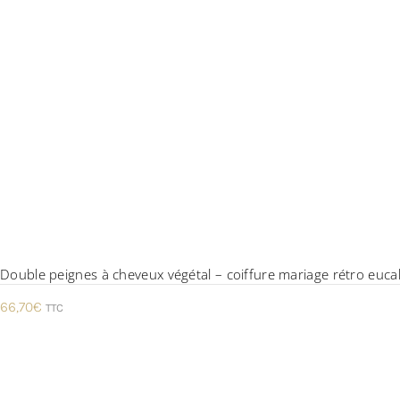
Double peignes à cheveux végétal – coiffure mariage rétro eucaly
66,70
€
TTC