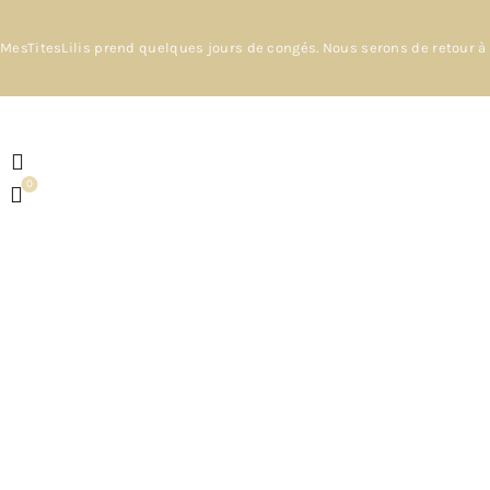
MesTitesLilis prend quelques jours de congés. Nous serons de retour à 
0