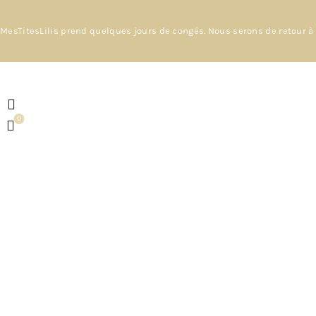
MesTitesLilis prend quelques jours de congés. Nous serons de retour à 
0