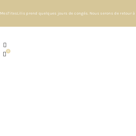
MesTitesLilis prend quelques jours de congés. Nous serons de retour à 
0