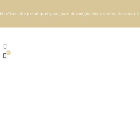
MesTitesLilis prend quelques jours de congés. Nous serons de retour à 
0