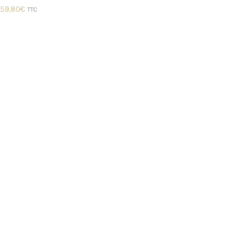
59,80
€
TTC