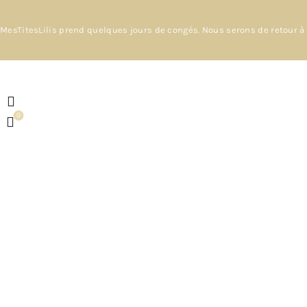
MesTitesLilis prend quelques jours de congés. Nous serons de retour à 
0