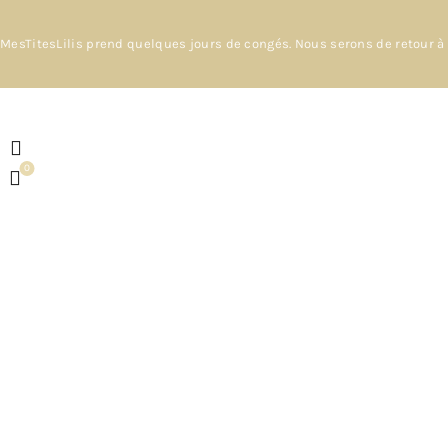
MesTitesLilis prend quelques jours de congés. Nous serons de retour à 
0