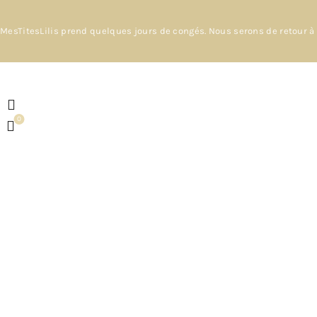
MesTitesLilis prend quelques jours de congés. Nous serons de retour à 
0