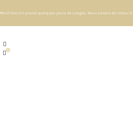
MesTitesLilis prend quelques jours de congés. Nous serons de retour à 
0