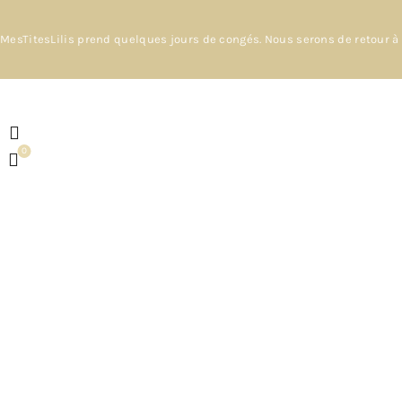
MesTitesLilis prend quelques jours de congés. Nous serons de retour à 
0