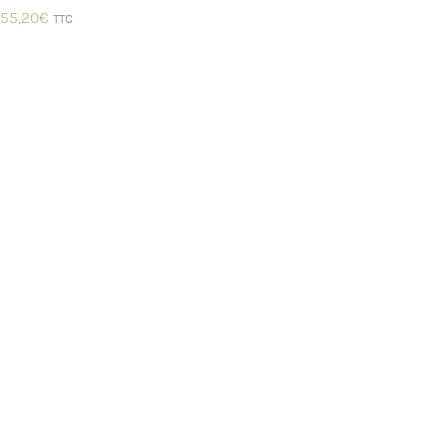
55,20
€
TTC