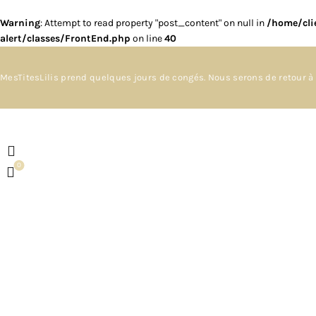
Warning
: Attempt to read property "post_content" on null in
/home/cli
alert/classes/FrontEnd.php
on line
40
MesTitesLilis prend quelques jours de congés. Nous serons de retour à 
0