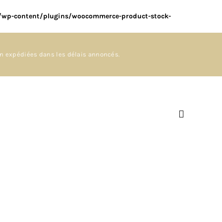
m/wp-content/plugins/woocommerce-product-stock-
en expédiées dans les délais annoncés.