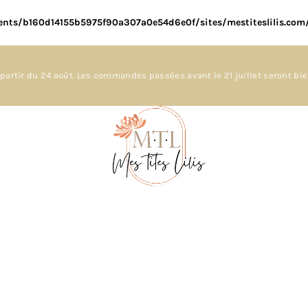
ents/b160d14155b5975f90a307a0e54d6e0f/sites/mestiteslilis.co
partir du 24 août. Les commandes passées avant le 21 juillet seront bi