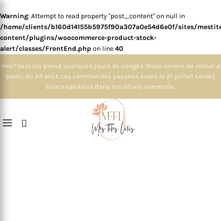
Warning
: Attempt to read property "post_content" on null in
/home/clients/b160d14155b5975f90a307a0e54d6e0f/sites/mestite
content/plugins/woocommerce-product-stock-
alert/classes/FrontEnd.php
on line
40
MesTitesLilis prend quelques jours de congés. Nous serons de retour à
partir du 24 août. Les commandes passées avant le 21 juillet seront
bien expédiées dans les délais annoncés.