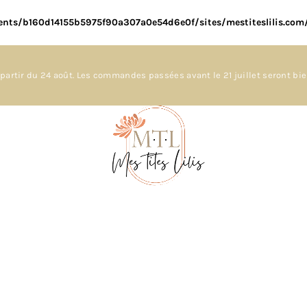
ents/b160d14155b5975f90a307a0e54d6e0f/sites/mestiteslilis.co
partir du 24 août. Les commandes passées avant le 21 juillet seront bi