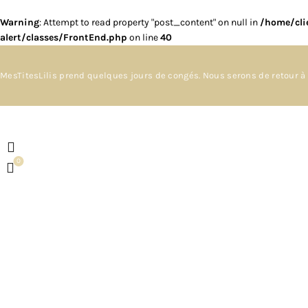
Warning
: Attempt to read property "post_content" on null in
/home/cli
alert/classes/FrontEnd.php
on line
40
MesTitesLilis prend quelques jours de congés. Nous serons de retour à 
0