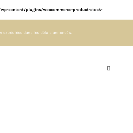
m/wp-content/plugins/woocommerce-product-stock-
en expédiées dans les délais annoncés.