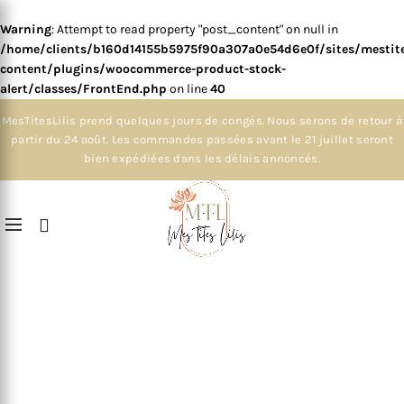
Warning
: Attempt to read property "post_content" on null in
/home/clients/b160d14155b5975f90a307a0e54d6e0f/sites/mestite
content/plugins/woocommerce-product-stock-
alert/classes/FrontEnd.php
on line
40
MesTitesLilis prend quelques jours de congés. Nous serons de retour à
partir du 24 août. Les commandes passées avant le 21 juillet seront
bien expédiées dans les délais annoncés.